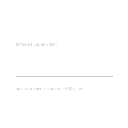
Rufen Sie uns an unter:
06131 674988
oder schreiben Sie uns eine E-Mail an:
info@teppich-schramm.de